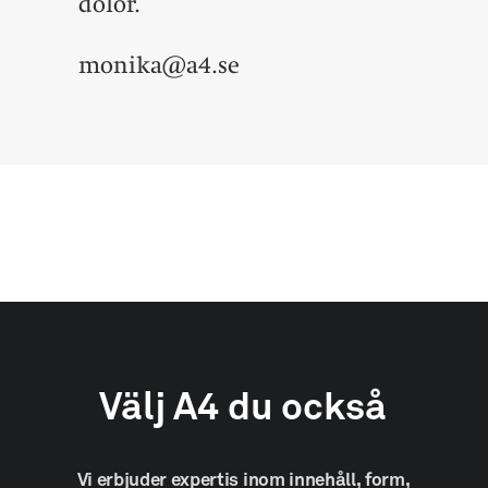
dolor.
monika@a4.se
Välj
A4
du
också
Vi
erbjuder
expertis
inom
innehåll,
form,