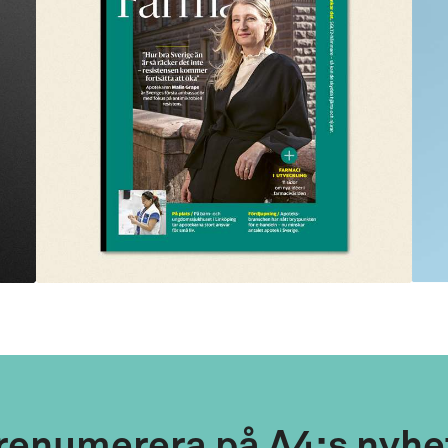
renumerera på A4:s nyhe