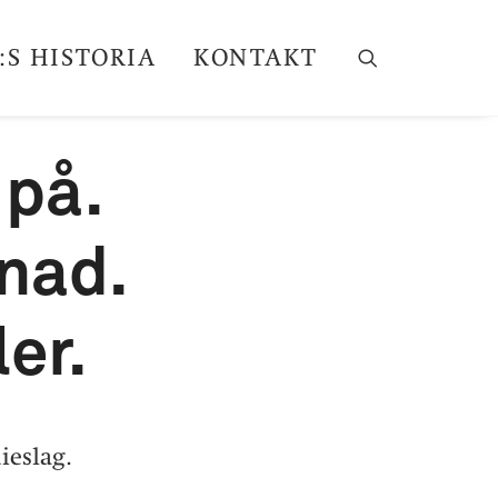
:S HISTORIA
KONTAKT
 på.
lnad.
ler.
ieslag.