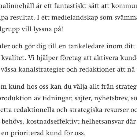
nalinnehåll är ett fantastiskt sätt att komm
pa resultat.
I ett medielandskap som svämmar
grupp vill lyssna på!
aler och gör dig till en tankeledare inom dit
kvalitet.
Vi hjälper företag att aktivera kund
ssa kanalstrategier och redaktioner att nå u
om kund hos oss kan du välja allt från strateg
produktion av tidningar, sajter, nyhetsbrev, s
tta redaktionella och strategiska resurser oc
behövs, kostnadseffektivt helhetsansvar där d
id en prioriterad kund för oss.