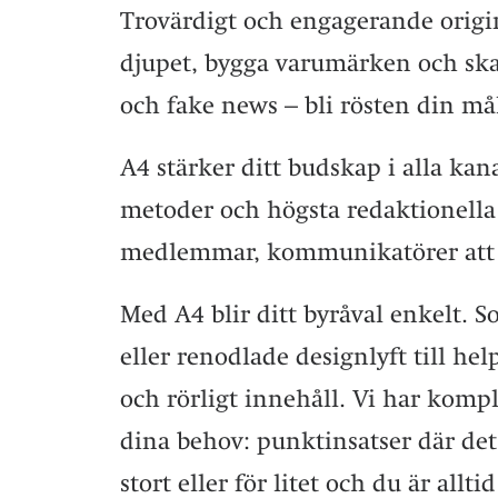
Trovärdigt och engagerande origi
djupet, bygga varumärken och ska
och fake news – bli rösten din mål
A4 stärker ditt budskap i alla kan
metoder och högsta redaktionella 
medlemmar, kommunikatörer att vä
Med A4 blir ditt byråval enkelt. S
eller renodlade designlyft till hel
och rörligt innehåll.
Vi har komple
dina behov: punktinsatser där det 
stort eller för litet och du är allt