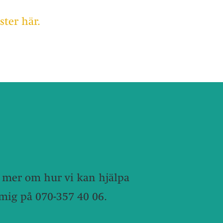
ster här.
ta mer om hur vi kan hjälpa
 mig på
070-357 40 06
.