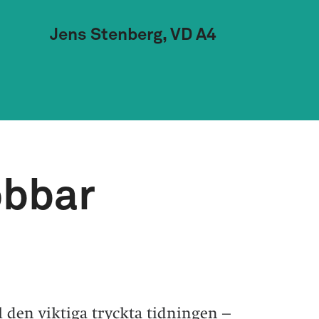
Jens Stenberg, VD A4
obbar
l den viktiga tryckta tidningen –