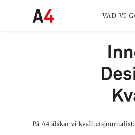
VAD VI 
Inn
Desi
Kva
På A4 älskar vi kvalitetsjournalist