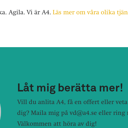
a. Agila.
Vi är A4.
Läs mer om våra olika tjän
Låt mig berätta mer!
Vill du anlita A4, få en offert eller ve
dig? Maila mig på
vd@a4.se
eller ring
Välkommen att höra av dig!