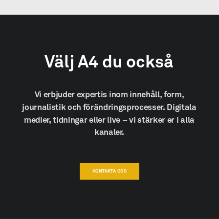
Välj
A4
du
också
Vi
erbjuder
expertis
inom
innehåll,
form,
journalistik
och
förändringsprocesser.
Digitala
medier,
tidningar
eller
live
–
vi
stärker
er
i
alla
kanaler.
KONTAKTA OSS