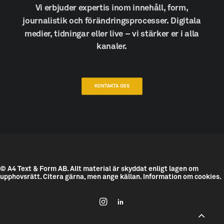
Vi
erbjuder
expertis
inom
innehåll,
form,
journalistik
och
förändringsprocesser.
Digitala
medier,
tidningar
eller
live
–
vi
stärker
er
i
alla
kanaler.
KONTAKTA OSS
© A4 Text & Form AB.
Allt material är skyddat enligt lagen om
upphovsrätt. Citera gärna, men ange källan.
Information om cookies.