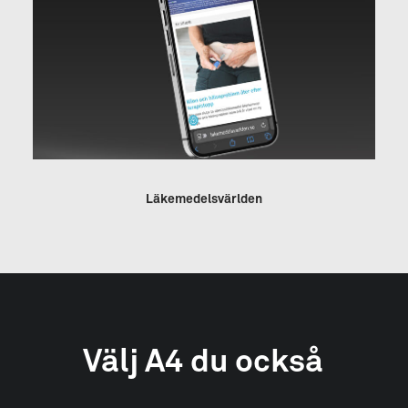
Läkemedelsvärlden
Välj
A4
du
också