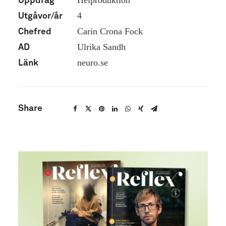
Helproduktion
Uppdrag
4
Utgåvor/år
Carin Crona Fock
Chefred
Ulrika Sandh
AD
neuro.se
Länk
Share