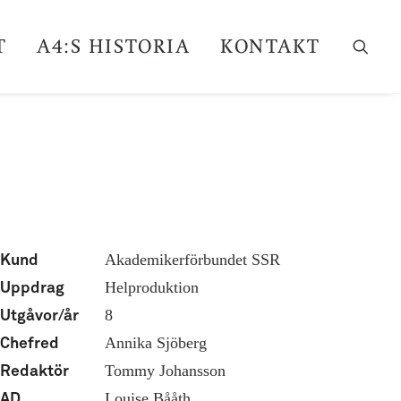
T
A4:S HISTORIA
KONTAKT
Akademikerförbundet SSR
Kund
Helproduktion
Uppdrag
8
Utgåvor/år
Annika Sjöberg
Chefred
Tommy Johansson
Redaktör
Louise Bååth
AD