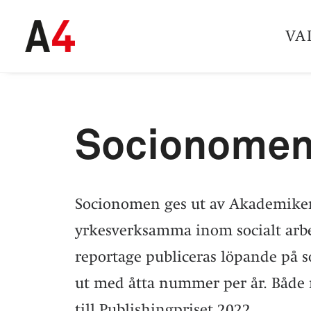
VA
Socionome
Socionomen ges ut av Akademikerf
yrkesverksamma inom socialt arbe
reportage publiceras löpande på
ut med åtta nummer per år. Både 
till Publishingpriset 2022.