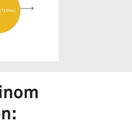
 inom
n: