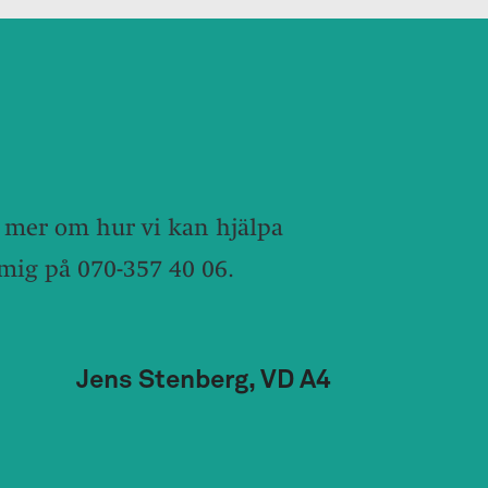
ta mer om hur vi kan hjälpa
 mig på
070-357 40 06
.
Jens Stenberg, VD A4