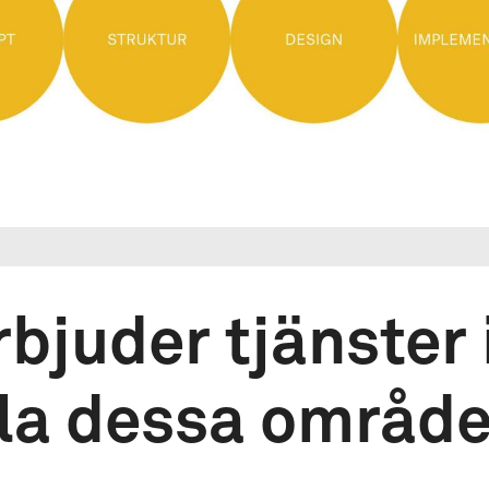
rbjuder tjänster
lla dessa område