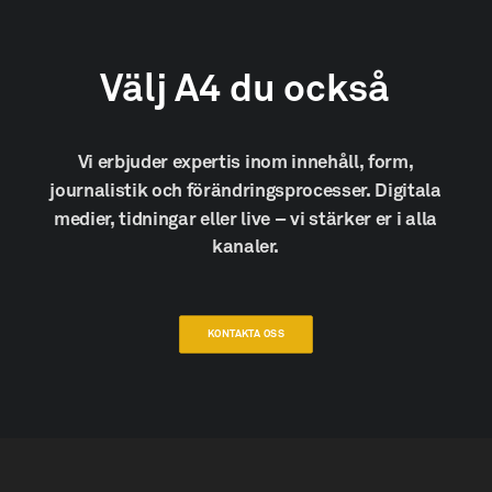
Välj
A4
du
också
Vi
erbjuder
expertis
inom
innehåll,
form,
journalistik
och
förändringsprocesser.
Digitala
medier,
tidningar
eller
live
–
vi
stärker
er
i
alla
kanaler.
KONTAKTA OSS