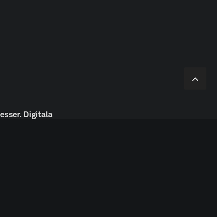
å
esser.
Digitala