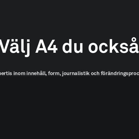
Välj
A4
du
ocks
pertis
inom
innehåll,
form,
journalistik
och
förändringsproc
medier,
tidningar
eller
live
–
vi
stärker
er
i
alla
kanaler.
KONTAKTA OSS