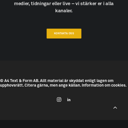
medier,
tidningar
eller
live
–
vi
stärker
er
i
alla
kanaler.
KONTAKTA OSS
© A4 Text & Form AB.
Allt material är skyddat enligt lagen om
upphovsrätt. Citera gärna, men ange källan.
Information om cookies.
--------------------------------------------