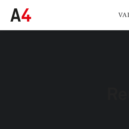
VA
Re