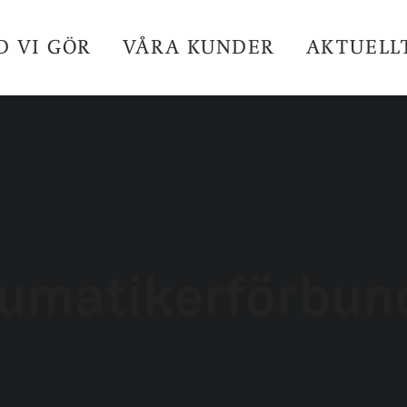
D VI GÖR
VÅRA KUNDER
AKTUELL
umatikerförbun