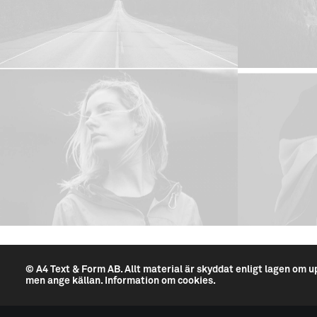
© A4 Text & Form AB.
Allt material är skyddat enligt lagen om u
men ange källan.
Information om cookies.
--------------------------------------------