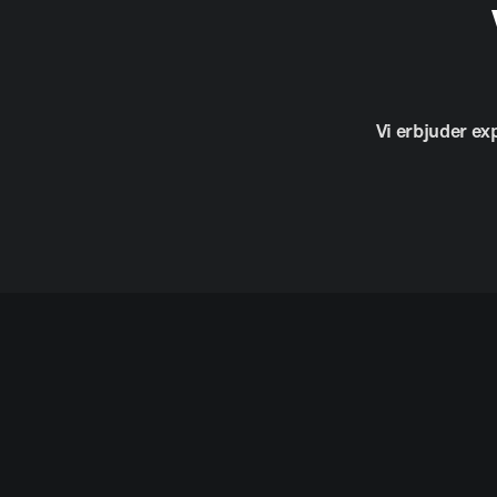
Vi
erbjuder
ex
© A4 Text & Form AB.
Allt material är skyddat enligt lagen om u
men ange källan.
Information om cookies.