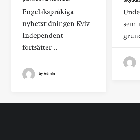
skyddar
Engelskspråkiga
Under
nyhetstidningen Kyiv
semin
Independent
grun
fortsätter…
by Admin