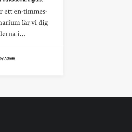
 du källorna digitalt
 ett en-timmes-
arium lär vi dig
derna i…
by Admin