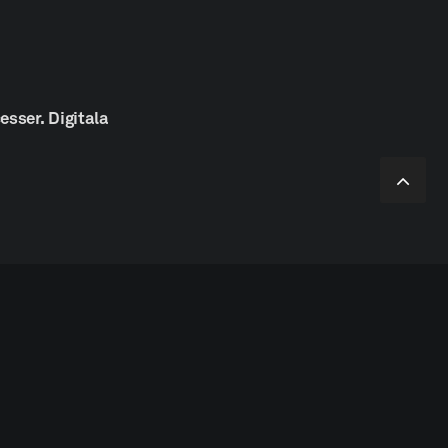
å
esser.
Digitala