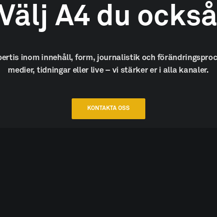
Välj
A4
du
ocks
pertis
inom
innehåll,
form,
journalistik
och
förändringsproc
medier,
tidningar
eller
live
–
vi
stärker
er
i
alla
kanaler.
KONTAKTA OSS
pphovsrätt. Citera gärna,