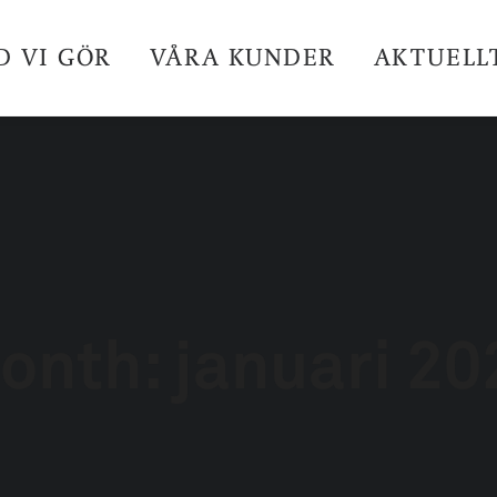
D VI GÖR
VÅRA KUNDER
AKTUELL
onth: januari 20