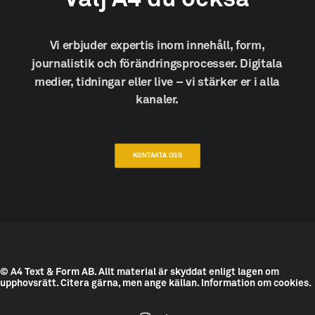
Vi
erbjuder
expertis
inom
innehåll,
form,
journalistik
och
förändringsprocesser.
Digitala
medier,
tidningar
eller
live
–
vi
stärker
er
i
alla
kanaler.
KONTAKTA OSS
© A4 Text & Form AB.
Allt material är skyddat enligt lagen om
upphovsrätt. Citera gärna, men ange källan.
Information om cookies.