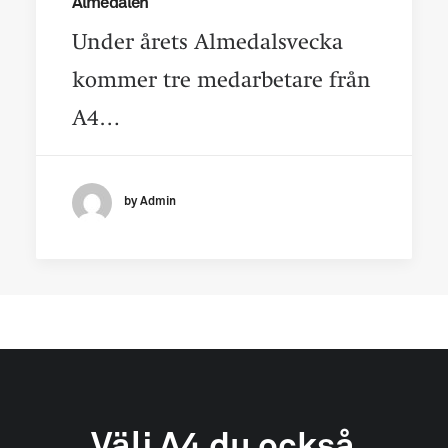
Almedalen
Under årets Almedalsvecka
kommer tre medarbetare från
A4…
by Admin
Välj
A4
du
också