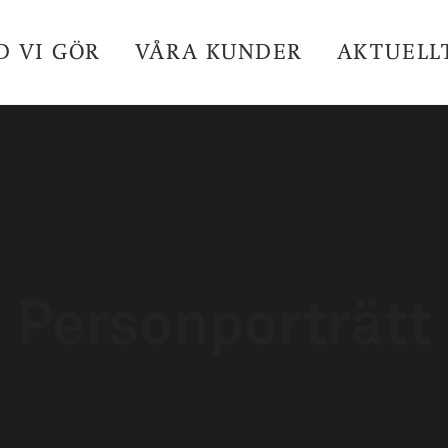
D VI GÖR
VÅRA KUNDER
AKTUELL
Personporträtt