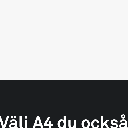
Välj
A4
du
ocks