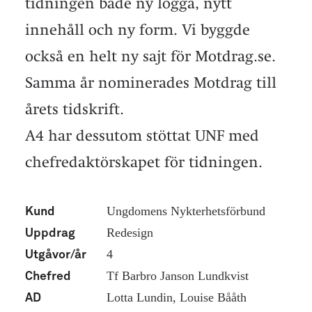
tidningen både ny logga, nytt
innehåll och ny form. Vi byggde
också en helt ny sajt för Motdrag.se.
Samma år nominerades Motdrag till
årets tidskrift.
A4 har dessutom stöttat UNF med
chefredaktörskapet för tidningen.
Ungdomens Nykterhetsförbund
Kund
Redesign
Uppdrag
4
Utgåvor/år
Tf Barbro Janson Lundkvist
Chefred
Lotta Lundin, Louise Bååth
AD