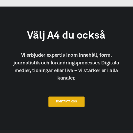
Välj
A4
du
också
Vi
erbjuder
expertis
inom
innehåll,
form,
journalistik
och
förändringsprocesser.
Digitala
medier,
tidningar
eller
live
–
vi
stärker
er
i
alla
kanaler.
KONTAKTA OSS