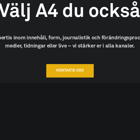
Välj
A4
du
ocks
pertis
inom
innehåll,
form,
journalistik
och
förändringsproc
medier,
tidningar
eller
live
–
vi
stärker
er
i
alla
kanaler.
KONTAKTA OSS
pphovsrätt. Citera gärna,