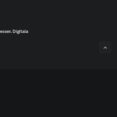
å
esser.
Digitala