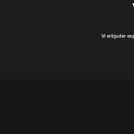
Vi
erbjuder
ex
© A4 Text & Form AB.
Allt material är skyddat enligt lagen om u
men ange källan.
Information om cookies.