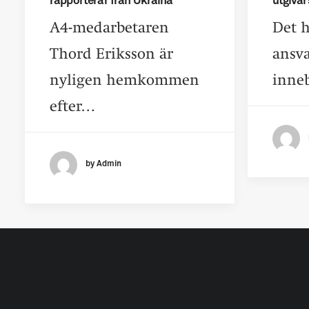
rapporterar från Ukraina
utgiva
A4-medarbetaren
Det h
Thord Eriksson är
ansva
nyligen hemkommen
inne
efter…
by Admin