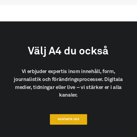
Välj
A4
du
också
Vi
erbjuder
expertis
inom
innehåll,
form,
journalistik
och
förändringsprocesser.
Digitala
medier,
tidningar
eller
live
–
vi
stärker
er
i
alla
kanaler.
KONTAKTA OSS