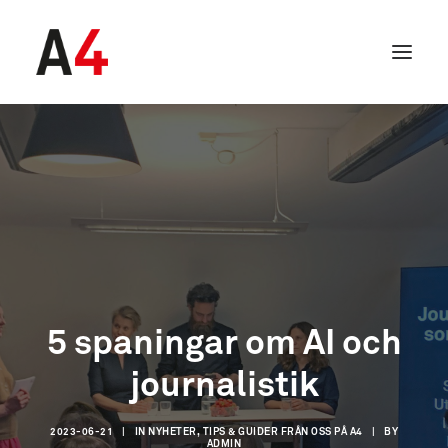
5 spaningar om AI och
journalistik
SEARCH
2023-06-21
|
IN
NYHETER, TIPS & GUIDER FRÅN OSS PÅ A4
|
BY
ADMIN