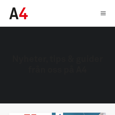
Nyheter, tips & guider
från oss på A4
SEARCH