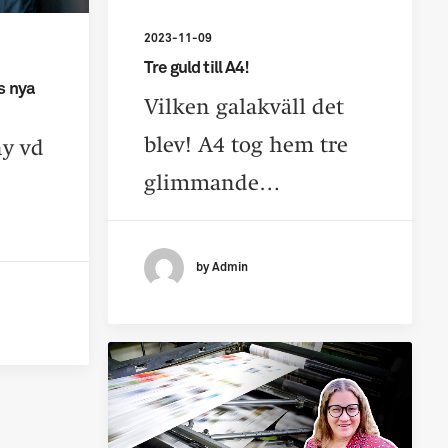
2023-11-09
Tre guld till A4!
s nya
Vilken galakväll det
blev! A4 tog hem tre
ny vd
glimmande…
by Admin