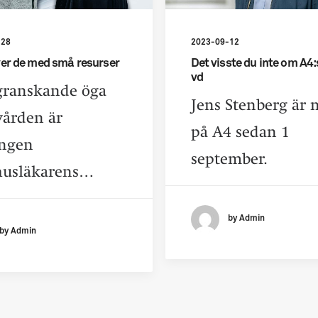
-28
2023-09-12
er de med små resurser
Det visste du inte om A4:
vd
granskande öga
Jens Stenberg är 
vården är
på A4 sedan 1
ingen
september.
husläkarens…
by Admin
by Admin