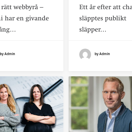
 rätt webbyrå –
Ett år efter att c
i har en givande
släpptes publikt
lång…
släpper…
by Admin
by Admin