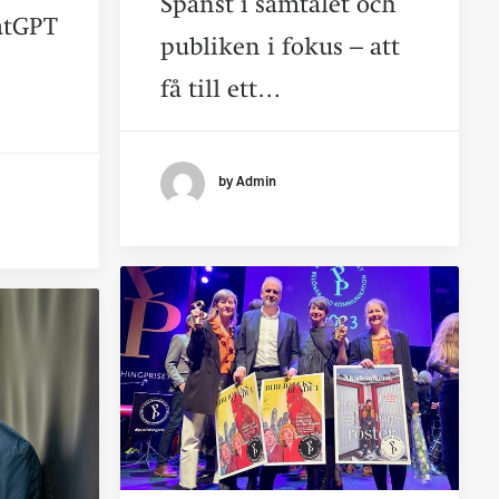
Spänst i samtalet och
hatGPT
publiken i fokus – att
få till ett…
by Admin