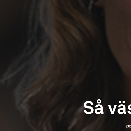
Så vä
20