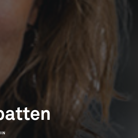
batten
MIN