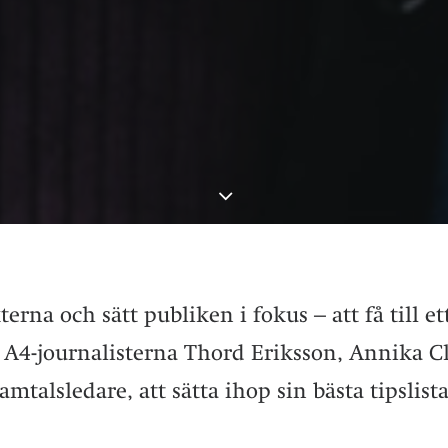
erna och sätt publiken i fokus – att få till e
d A4-journalisterna Thord Eriksson, Annika
amtalsledare, att sätta ihop sin bästa tipslista