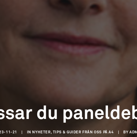
ssar du panelde
23-11-21
|
IN
NYHETER, TIPS & GUIDER FRÅN OSS PÅ A4
|
BY
AD