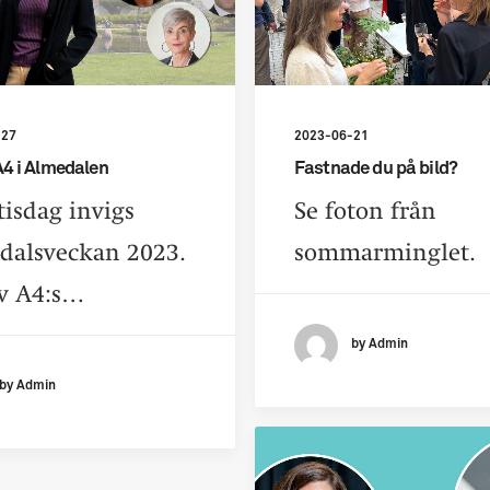
-27
2023-06-21
A4 i Almedalen
Fastnade du på bild?
tisdag invigs
Se foton från
dalsveckan 2023.
sommarminglet.
av A4:s…
by Admin
by Admin