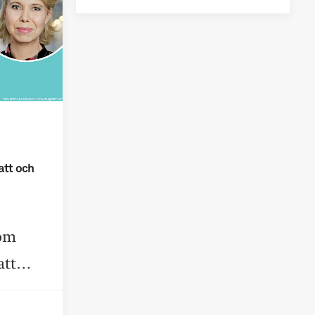
tt och
Kom
batt…