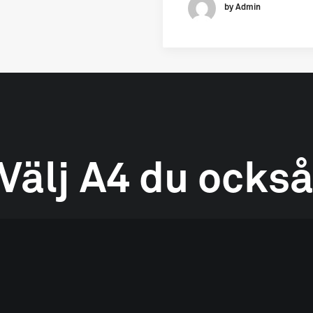
by Admin
Välj
A4
du
ocks
pertis
inom
innehåll,
form,
journalistik
och
förändringsproc
medier,
tidningar
eller
live
–
vi
stärker
er
i
alla
kanaler.
KONTAKTA OSS