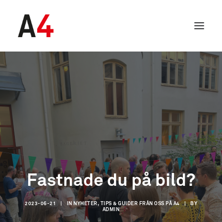
Fastnade du på bild?
SEARCH
2023-06-21
|
IN
NYHETER, TIPS & GUIDER FRÅN OSS PÅ A4
|
BY
ADMIN