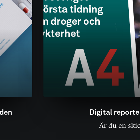
lden
Digital reporte
Är du en ski