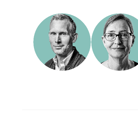
Ekonomi/adminis
VD/CEO