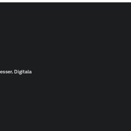
å
esser.
Digitala