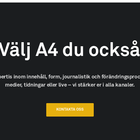
Välj
A4
du
ocks
pertis
inom
innehåll,
form,
journalistik
och
förändringsproc
medier,
tidningar
eller
live
–
vi
stärker
er
i
alla
kanaler.
KONTAKTA OSS