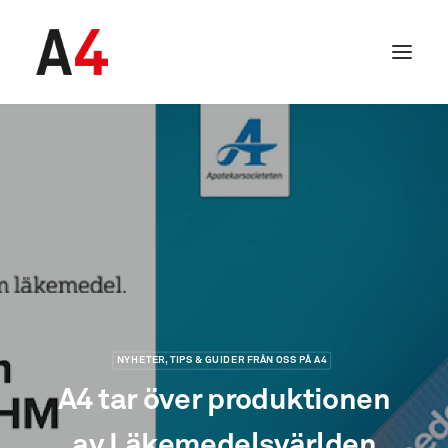
NYHETER, TIPS & GUIDER FRÅN OSS PÅ A4
SEARCH
A4 tar över produktionen
av Läkemedelsvärlden