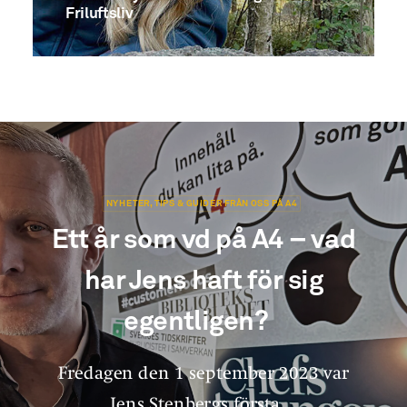
Friluftsliv
NYHETER, TIPS & GUIDER FRÅN OSS PÅ A4
Ett år som vd på A4 – vad
har Jens haft för sig
egentligen?
Fredagen den 1 september 2023 var
Jens Stenbergs första…