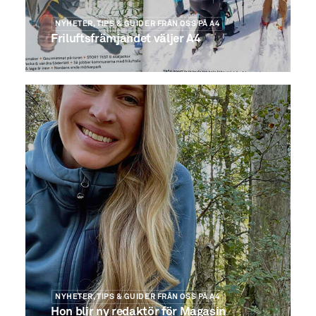
NYHETER, TIPS & GUIDER FRÅN OSS PÅ A4
Friluftsfrämjandet väljer A4
NYHETER, TIPS & GUIDER FRÅN OSS PÅ A4
Hon blir ny redaktör för Magasin