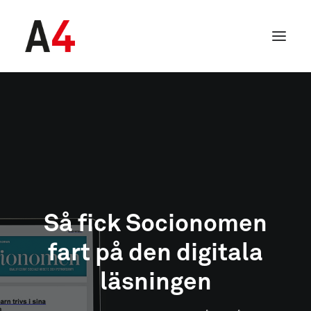
Så fick Socionomen
fart på den digitala
SEARCH
läsningen