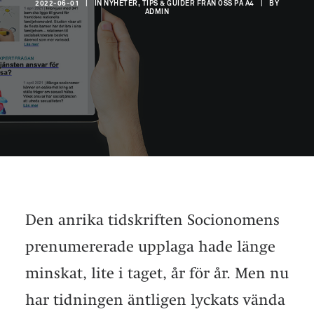
2022-06-01
|
IN
NYHETER, TIPS & GUIDER FRÅN OSS PÅ A4
|
BY
ADMIN
Den anrika tidskriften Socionomens
prenumererade upplaga hade länge
minskat, lite i taget, år för år. Men nu
har tidningen äntligen lyckats vända