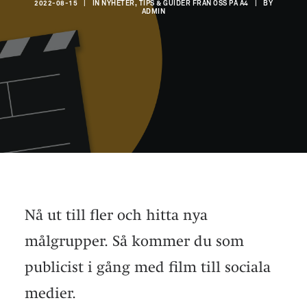
2022-08-15
|
IN
NYHETER, TIPS & GUIDER FRÅN OSS PÅ A4
|
BY
ADMIN
Nå ut till fler och hitta nya
målgrupper. Så kommer du som
publicist i gång med film till sociala
medier.