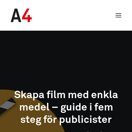
Skapa film med enkla
medel – guide i fem
SEARCH
steg för publicister