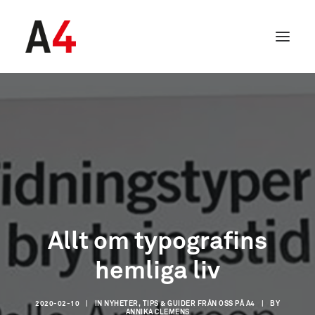
Allt om typografins
hemliga liv
SEARCH
2020-02-10
|
IN
NYHETER, TIPS & GUIDER FRÅN OSS PÅ A4
|
BY
ANNIKA CLEMENS