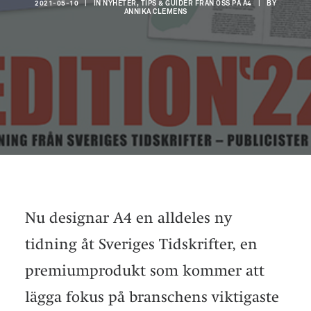
2021-05-10
|
IN
NYHETER, TIPS & GUIDER FRÅN OSS PÅ A4
|
BY
ANNIKA CLEMENS
Nu designar A4 en alldeles ny
tidning åt Sveriges Tidskrifter, en
premiumprodukt som kommer att
lägga fokus på branschens viktigaste