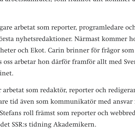
igare arbetat som reporter, programledare o
största nyhetsredaktioner. Närmast kommer h
eter och Ekot. Carin brinner för frågor som
 oss arbetar hon därför framför allt med Sv
net.
r arbetat som redaktör, reporter och redigera
are tid även som kommunikatör med ansvar f
 Stefans roll främst som reporter och webbre
et SSR:s tidning Akademikern.