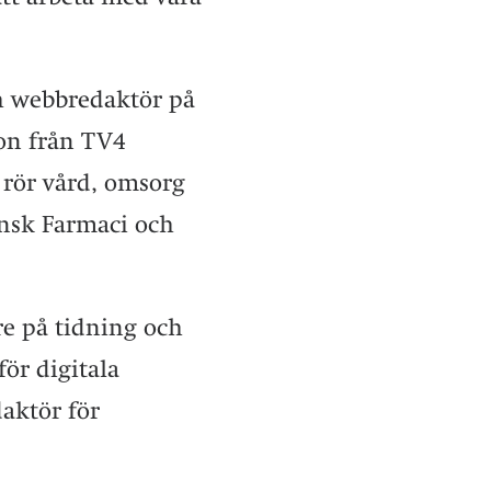
ch webbredaktör på
on från TV4
 rör vård, omsorg
ensk Farmaci och
re på tidning och
ör digitala
daktör för