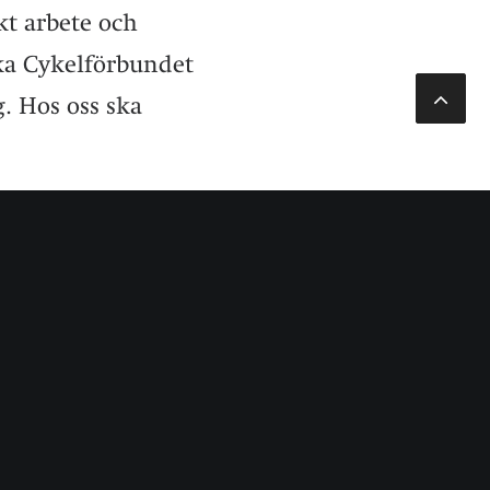
kt arbete och
ka Cykelförbundet
. Hos oss ska