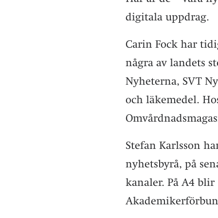
digitala uppdrag.
Carin Fock har tid
några av landets 
Nyheterna, SVT Nyh
och läkemedel. Hos
Omvårdnadsmagasi
Stefan Karlsson ha
nyhetsbyrå, på sen
kanaler. På A4 blir
Akademikerförbund