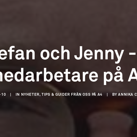
tefan och Jenny -
edarbetare på 
-10
|
IN
NYHETER, TIPS & GUIDER FRÅN OSS PÅ A4
|
BY
ANNIKA 