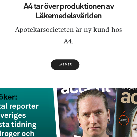
A4 tar över produktionen av
Läkemedelsvärlden
Apotekarsocieteten är ny kund hos
A4.
LÄS MER