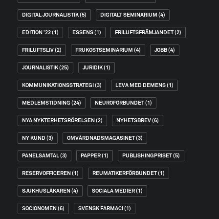
DIGITAL JOURNALISTIK
(5)
DIGITALT SEMINARIUM
(4)
EDITION ’22
(1)
ESSENS
(1)
FRILUFTSFRÄMJANDET
(2)
FRILUFTSLIV
(2)
FRUKOSTSEMINARIUM
(4)
JOBB
(4)
JOURNALISTIK
(25)
JURIDIK
(1)
KOMMUNIKATIONSSTRATEGI
(3)
LEVA MED DEMENS
(1)
MEDLEMSTIDNING
(24)
NEUROFÖRBUNDET
(1)
NYA NYKTERHETSRÖRELSEN
(2)
NYHETSBREV
(6)
NY KUND
(3)
OMVÅRDNADSMAGASINET
(3)
PANELSAMTAL
(3)
PAPPER
(1)
PUBLISHINGPRISET
(5)
RESERVOFFICEREN
(1)
REUMATIKERFÖRBUNDET
(1)
SJUKHUSLÄKAREN
(4)
SOCIALA MEDIER
(1)
SOCIONOMEN
(6)
SVENSK FARMACI
(1)