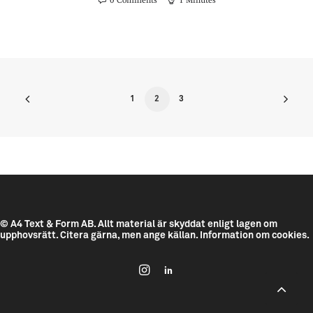
0 Comments
1 Minutes
1
2
3
© A4 Text & Form AB.
Allt material är skyddat enligt lagen om
upphovsrätt. Citera gärna, men ange källan.
Information om cookies.