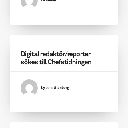
by Admin
Digital redaktör/reporter
sökes till Chefstidningen
by Jens Stenberg