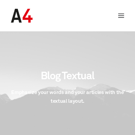
Blog Textual
Emphasize your words and your articles with the
textual layout.
SEARCH