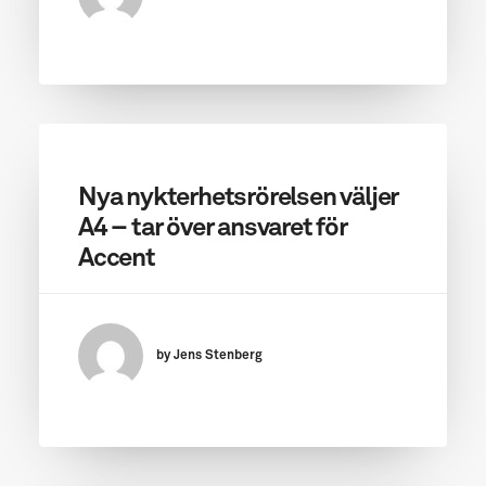
Nya nykterhetsrörelsen väljer
A4 – tar över ansvaret för
Accent
by Jens Stenberg